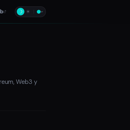
b
☽
☀
ereum, Web3 y