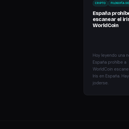
CRIPTO
FILOSOFÍA DE
España prohíb
escanear el iri
WorldCoin
Hoy leyendo una not
España prohíbe a
WorldCoin escanea
Iris en España. Ha
joderse.