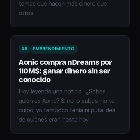
temas que hacen más dinero que
otros.
XR
EMPRENDIMIENTO
Aonic compra nDreams por
110M$: ganar dinero sin ser
conocido
Hoy leyendo una noticia... ¿Sabes
quién es Aonic? Si no lo sabes, no te
culpo, yo tampoco tenía ni puta idea
de quiénes eran hasta hoy.