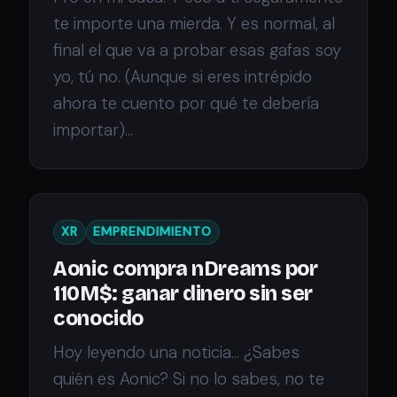
te importe una mierda. Y es normal, al
final el que va a probar esas gafas soy
yo, tú no. (Aunque si eres intrépido
ahora te cuento por qué te debería
importar)...
XR
EMPRENDIMIENTO
Aonic compra nDreams por
110M$: ganar dinero sin ser
conocido
Hoy leyendo una noticia... ¿Sabes
quién es Aonic? Si no lo sabes, no te