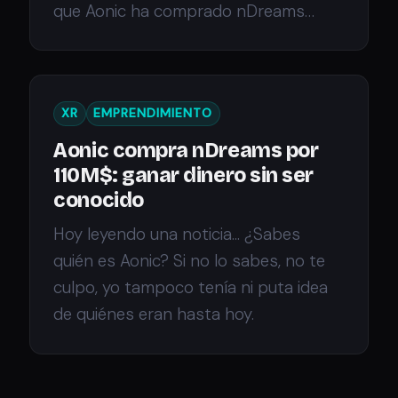
que Aonic ha comprado nDreams…
XR
EMPRENDIMIENTO
Aonic compra nDreams por
110M$: ganar dinero sin ser
conocido
Hoy leyendo una noticia... ¿Sabes
quién es Aonic? Si no lo sabes, no te
culpo, yo tampoco tenía ni puta idea
de quiénes eran hasta hoy.