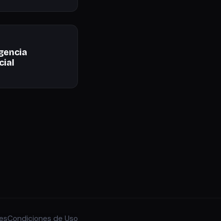
igencia
cial
ies
Condiciones de Uso