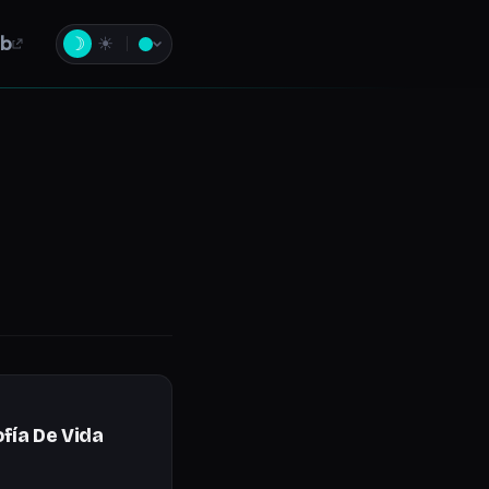
b
☽
☀
ofía De Vida