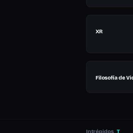
XR
Filosofía de Vi
Intrépidos
_T